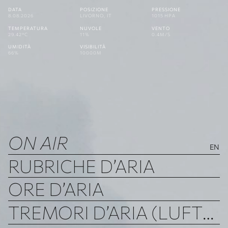
DATA
POSIZIONE
PRESSIONE
8.08.2026
LIVORNO, IT
1015 HPA
TEMPERATURA
NUVOLE
VENTO
29.42°C
11%
0.4M/S
UMIDITÀ
VISIBILITÀ
66%
10000M
ON AIR
EN
RUBRICHE D’ARIA
ORE D’ARIA
TREMORI D’ARIA (LUFTBEBEN)