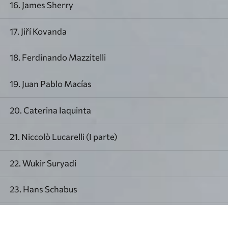
16. James Sherry
17. Jiří Kovanda
18. Ferdinando Mazzitelli
19. Juan Pablo Macías
20. Caterina Iaquinta
21. Niccolò Lucarelli (I parte)
22. Wukir Suryadi
23. Hans Schabus
24. Cose Cosmiche