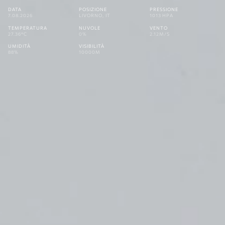
DATA
POSIZIONE
PRESSIONE
7.08.2026
LIVORNO, IT
1013 HPA
TEMPERATURA
NUVOLE
VENTO
27.36°C
0%
2.12M/S
UMIDITÀ
VISIBILITÀ
88%
10000M